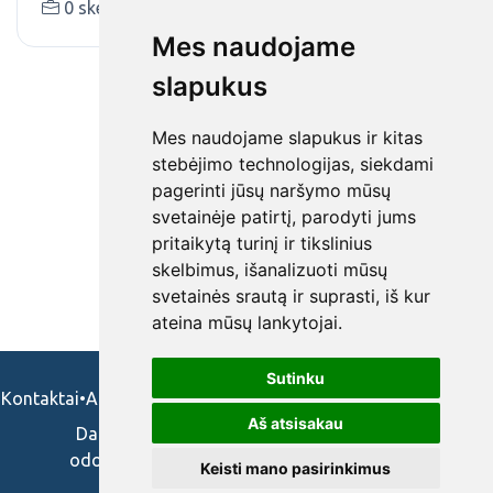
0 skelbimai (-ų)
santa.lt
Mes naudojame
slapukus
Mes naudojame slapukus ir kitas
stebėjimo technologijas, siekdami
pagerinti jūsų naršymo mūsų
svetainėje patirtį, parodyti jums
pritaikytą turinį ir tikslinius
skelbimus, išanalizuoti mūsų
svetainės srautą ir suprasti, iš kur
ateina mūsų lankytojai.
Sutinku
Kontaktai
•
Apie mus
•
Naudojimosi taisykės
•
Privatumo politika
Aš atsisakau
Darbo skelbimai ir pasiūlymai: gydytojams,
odontologams, slaugytojams, veterinarams,
Keisti mano pasirinkimus
vaistininkams.