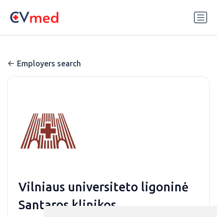
Update cookies preferences
Employers search
Vilniaus universiteto ligoninė
Santaros klinikos