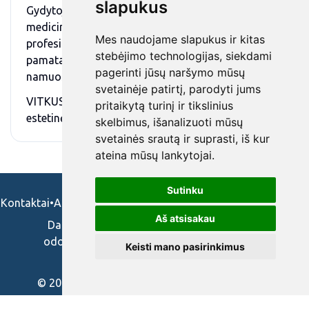
slapukus
Gydytojų meistriškumas, moderniausia, saugiausia
medicininė aparatūra, profesionali slauga bei
Mes naudojame slapukus ir kitas
profesionalios paslaugos – yra šios klinikos
stebėjimo technologijas, siekdami
pamatai. Klinikoje Jūs esate saugiuose ir jaukiuose
pagerinti jūsų naršymo mūsų
namuose.
svetainėje patirtį, parodyti jums
VITKUSCLINIC atliekama plastinė chirurgija,
pritaikytą turinį ir tikslinius
estetinė dermatologija ir kosmetologija.
skelbimus, išanalizuoti mūsų
svetainės srautą ir suprasti, iš kur
ateina mūsų lankytojai.
Sutinku
Kontaktai
•
Apie mus
•
Naudojimosi taisykės
•
Privatumo politika
Aš atsisakau
Darbo skelbimai ir pasiūlymai: gydytojams,
odontologams, slaugytojams, veterinarams,
Keisti mano pasirinkimus
vaistininkams.
© 2026 Cvmed.lt/Nacionalinis mokymų centras