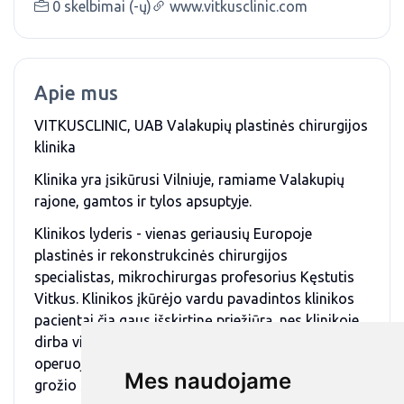
0 skelbimai (-ų)
www.vitkusclinic.com
Apie mus
VITKUSCLINIC, UAB Valakupių plastinės chirurgijos
klinika
Klinika yra įsikūrusi Vilniuje, ramiame Valakupių
rajone, gamtos ir tylos apsuptyje.
Klinikos lyderis - vienas geriausių Europoje
plastinės ir rekonstrukcinės chirurgijos
specialistas, mikrochirurgas profesorius Kęstutis
Vitkus. Klinikos įkūrėjo vardu pavadintos klinikos
pacientai čia gaus išskirtinę priežiūrą, nes klinikoje
dirba vieni iš profesionaliausių gydytojų. Klinikoje
operuoja tik geriausi šalies plastikos chirurgai ir
Mes naudojame
grožio specialistai.