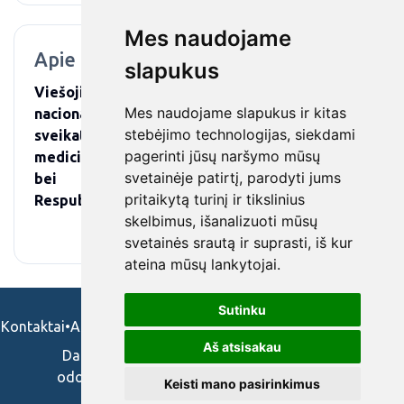
Mes naudojame
Apie mus
slapukus
Viešoji įstaiga „Tulpės“ sanatorija yra Lietuvos
Mes naudojame slapukus ir kitas
nacionalinės sveikatos sistemos viešoji
stebėjimo technologijas, siekdami
sveikatos priežiūros ne pelno įstaiga, teikianti
pagerinti jūsų naršymo mūsų
medicininės reabilitacijos, sanatorinio gydymo
svetainėje patirtį, parodyti jums
bei sveikatinimo paslaugas Lietuvos
pritaikytą turinį ir tikslinius
Respublikos ir užsienio šalių piliečiams.
skelbimus, išanalizuoti mūsų
svetainės srautą ir suprasti, iš kur
ateina mūsų lankytojai.
Sutinku
Kontaktai
•
Apie mus
•
Naudojimosi taisykės
•
Privatumo politika
Aš atsisakau
Darbo skelbimai ir pasiūlymai: gydytojams,
odontologams, slaugytojams, veterinarams,
Keisti mano pasirinkimus
vaistininkams.