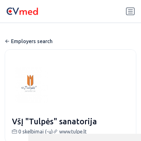
Update cookies preferences
Employers search
VšĮ "Tulpės" sanatorija
0 skelbimai (-ų)
www.tulpe.lt