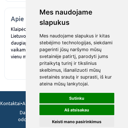
Mes naudojame
Apie mus
slapukus
Klaipėdos vaikų ligoninė yra didžiausia Vakarų
Mes naudojame slapukus ir kitas
Lietuvoje esanti gydymo įstaiga, kuri teikia
stebėjimo technologijas, siekdami
daugiaprofilinę specializuotą medicinos pagalbą
pagerinti jūsų naršymo mūsų
vaikams nuo naujagimystės iki 18 metų. Ligoninėje
svetainėje patirtį, parodyti jums
vienu metu gali būti gydoma iki 200 vaikų.
pritaikytą turinį ir tikslinius
skelbimus, išanalizuoti mūsų
svetainės srautą ir suprasti, iš kur
ateina mūsų lankytojai.
Sutinku
Kontaktai
•
Apie mus
•
Naudojimosi taisykės
•
Privatumo politika
Aš atsisakau
Darbo skelbimai ir pasiūlymai: gydytojams,
odontologams, slaugytojams, veterinarams,
Keisti mano pasirinkimus
vaistininkams.