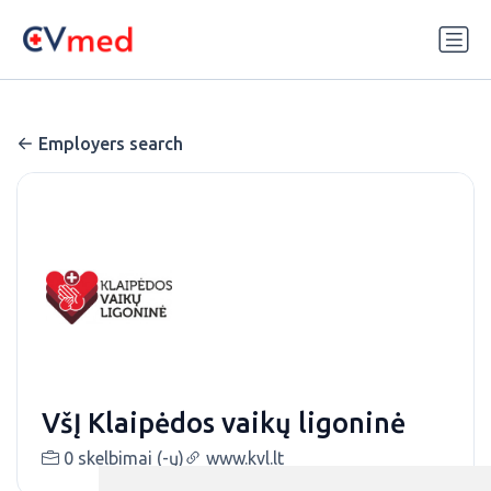
Update cookies preferences
Employers search
VšĮ Klaipėdos vaikų ligoninė
0 skelbimai (-ų)
www.kvl.lt