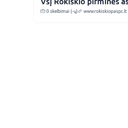
VšĮ Rokiškio pirminės a
0 skelbimai (-ų)
www.rokiskiopaspc.lt