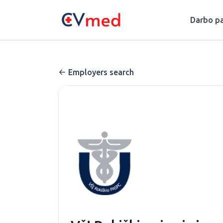
Update cookies preferences
Darbo pa
Employers search