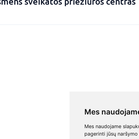
smens sveikatos priežiūros centras
Mes naudojame
Mes naudojame slapukus
pagerinti jūsų naršymo 