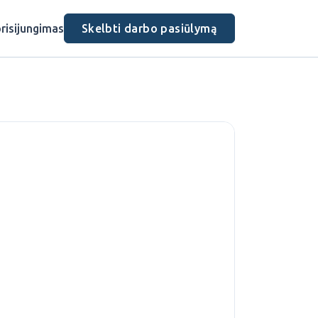
risijungimas
Skelbti darbo pasiūlymą