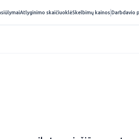
siūlymai
Atlyginimo skaičiuoklė
Skelbimų kainos
Darbdavio p