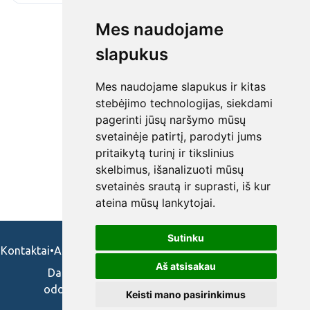
Mes naudojame
slapukus
Mes naudojame slapukus ir kitas
stebėjimo technologijas, siekdami
pagerinti jūsų naršymo mūsų
svetainėje patirtį, parodyti jums
pritaikytą turinį ir tikslinius
skelbimus, išanalizuoti mūsų
svetainės srautą ir suprasti, iš kur
ateina mūsų lankytojai.
Sutinku
Kontaktai
•
Apie mus
•
Naudojimosi taisykės
•
Privatumo politika
Aš atsisakau
Darbo skelbimai ir pasiūlymai: gydytojams,
odontologams, slaugytojams, veterinarams,
Keisti mano pasirinkimus
vaistininkams.