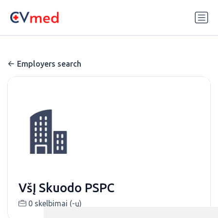
Update cookies preferences
Employers search
VšĮ Skuodo PSPC
0 skelbimai (-ų)