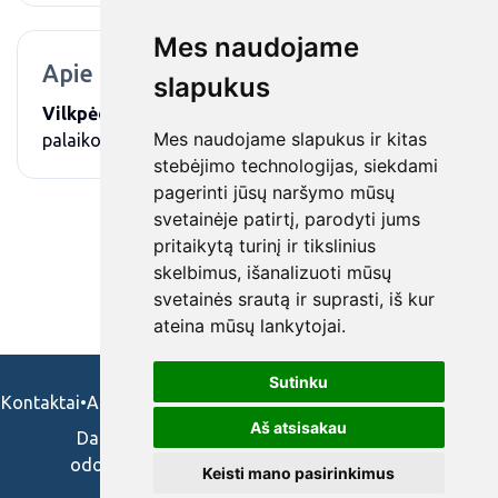
Mes naudojame
Apie mus
slapukus
Vilkpėdės ligoninė
teikia stacionarines
Mes naudojame slapukus ir kitas
palaikomojo gydymo ir slaugos paslaugas.
stebėjimo technologijas, siekdami
pagerinti jūsų naršymo mūsų
svetainėje patirtį, parodyti jums
pritaikytą turinį ir tikslinius
skelbimus, išanalizuoti mūsų
svetainės srautą ir suprasti, iš kur
ateina mūsų lankytojai.
Sutinku
Kontaktai
•
Apie mus
•
Naudojimosi taisykės
•
Privatumo politika
Aš atsisakau
Darbo skelbimai ir pasiūlymai: gydytojams,
odontologams, slaugytojams, veterinarams,
Keisti mano pasirinkimus
vaistininkams.