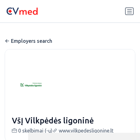
Update cookies preferences
Employers search
VšĮ Vilkpėdės ligoninė
0 skelbimai (-ų)
www.vilkpedesligonine.lt