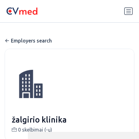
Update cookies preferences
Employers search
žalgirio klinika
0 skelbimai (-ų)