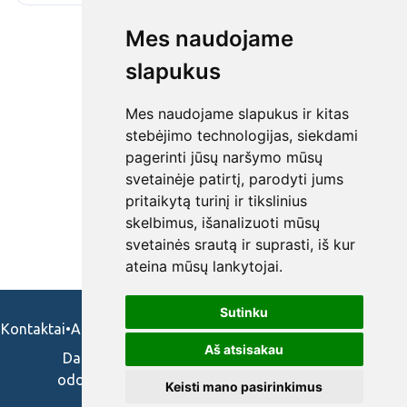
Mes naudojame
slapukus
Mes naudojame slapukus ir kitas
stebėjimo technologijas, siekdami
pagerinti jūsų naršymo mūsų
svetainėje patirtį, parodyti jums
pritaikytą turinį ir tikslinius
skelbimus, išanalizuoti mūsų
svetainės srautą ir suprasti, iš kur
ateina mūsų lankytojai.
Sutinku
Kontaktai
•
Apie mus
•
Naudojimosi taisykės
•
Privatumo politika
Aš atsisakau
Darbo skelbimai ir pasiūlymai: gydytojams,
odontologams, slaugytojams, veterinarams,
Keisti mano pasirinkimus
vaistininkams.