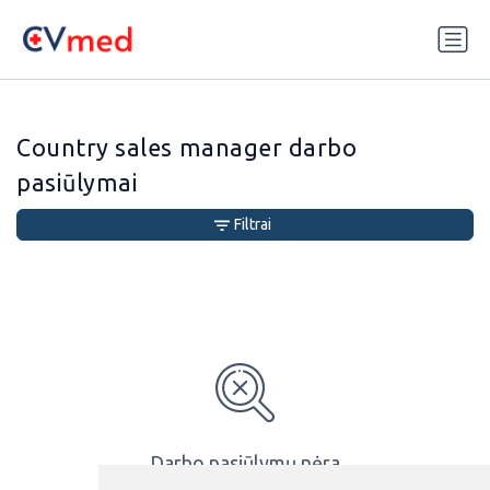
Update cookies preferences
Country sales manager darbo
pasiūlymai
Filtrai
Darbo pasiūlymų nėra