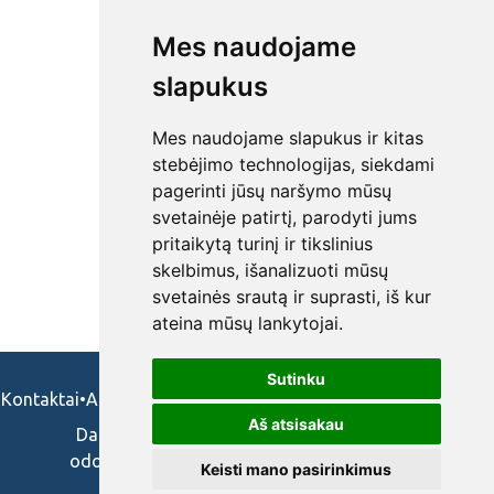
Mes naudojame
slapukus
Mes naudojame slapukus ir kitas
stebėjimo technologijas, siekdami
pagerinti jūsų naršymo mūsų
svetainėje patirtį, parodyti jums
pritaikytą turinį ir tikslinius
skelbimus, išanalizuoti mūsų
svetainės srautą ir suprasti, iš kur
ateina mūsų lankytojai.
Sutinku
Kontaktai
•
Apie mus
•
Naudojimosi taisykės
•
Privatumo politika
Aš atsisakau
Darbo skelbimai ir pasiūlymai: gydytojams,
odontologams, slaugytojams, veterinarams,
Keisti mano pasirinkimus
vaistininkams.