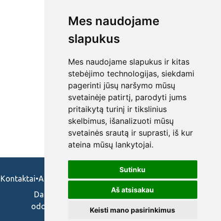
Mes naudojame
slapukus
Mes naudojame slapukus ir kitas
stebėjimo technologijas, siekdami
pagerinti jūsų naršymo mūsų
svetainėje patirtį, parodyti jums
pritaikytą turinį ir tikslinius
skelbimus, išanalizuoti mūsų
svetainės srautą ir suprasti, iš kur
ateina mūsų lankytojai.
Sutinku
Kontaktai
•
Apie mus
•
Naudojimosi taisykės
•
Privatumo politika
Aš atsisakau
Darbo skelbimai ir pasiūlymai: gydytojams,
odontologams, slaugytojams, veterinarams,
Keisti mano pasirinkimus
vaistininkams.