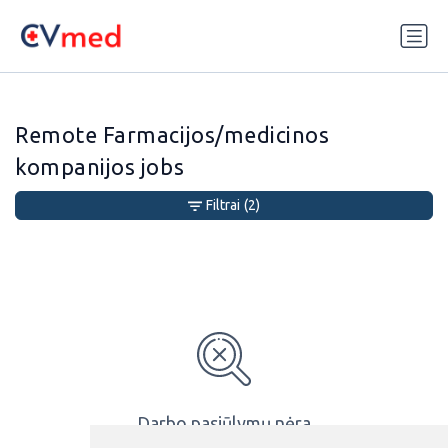
Update cookies preferences
Remote Farmacijos/medicinos
kompanijos jobs
Filtrai
(2)
Darbo pasiūlymų nėra