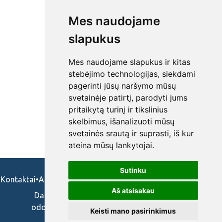
Mes naudojame
slapukus
Mes naudojame slapukus ir kitas
stebėjimo technologijas, siekdami
pagerinti jūsų naršymo mūsų
svetainėje patirtį, parodyti jums
pritaikytą turinį ir tikslinius
skelbimus, išanalizuoti mūsų
svetainės srautą ir suprasti, iš kur
ateina mūsų lankytojai.
Sutinku
Kontaktai
•
Apie mus
•
Naudojimosi taisykės
•
Privatumo politika
Aš atsisakau
Darbo skelbimai ir pasiūlymai: gydytojams,
odontologams, slaugytojams, veterinarams,
Keisti mano pasirinkimus
vaistininkams.