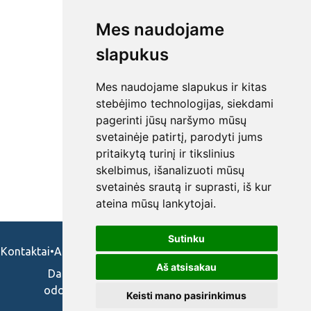
Mes naudojame
slapukus
Mes naudojame slapukus ir kitas
stebėjimo technologijas, siekdami
pagerinti jūsų naršymo mūsų
svetainėje patirtį, parodyti jums
pritaikytą turinį ir tikslinius
skelbimus, išanalizuoti mūsų
svetainės srautą ir suprasti, iš kur
ateina mūsų lankytojai.
Sutinku
Kontaktai
•
Apie mus
•
Naudojimosi taisykės
•
Privatumo politika
Aš atsisakau
Darbo skelbimai ir pasiūlymai: gydytojams,
odontologams, slaugytojams, veterinarams,
Keisti mano pasirinkimus
vaistininkams.