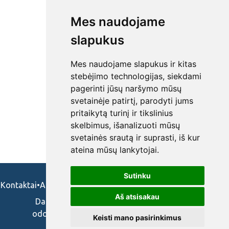
Mes naudojame
slapukus
Mes naudojame slapukus ir kitas
stebėjimo technologijas, siekdami
pagerinti jūsų naršymo mūsų
svetainėje patirtį, parodyti jums
pritaikytą turinį ir tikslinius
skelbimus, išanalizuoti mūsų
svetainės srautą ir suprasti, iš kur
ateina mūsų lankytojai.
Sutinku
Kontaktai
•
Apie mus
•
Naudojimosi taisykės
•
Privatumo politika
Aš atsisakau
Darbo skelbimai ir pasiūlymai: gydytojams,
odontologams, slaugytojams, veterinarams,
Keisti mano pasirinkimus
vaistininkams.