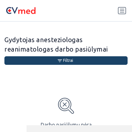
Update cookies preferences
Gydytojas anesteziologas
reanimatologas darbo pasiūlymai
Filtrai
Darbo pasiūlymų nėra