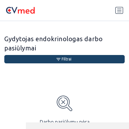
Update cookies preferences
Gydytojas endokrinologas darbo
pasiūlymai
Filtrai
Darbo pasiūlymų nėra