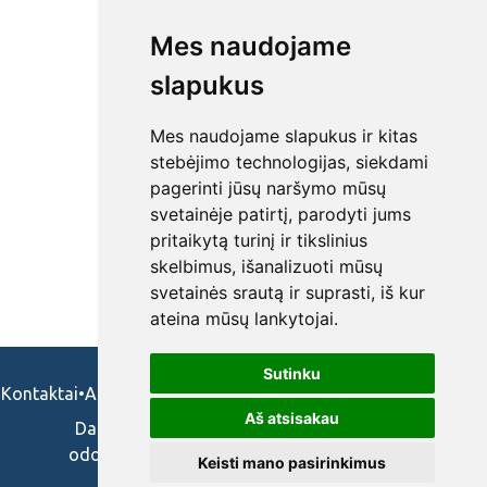
Mes naudojame
slapukus
Mes naudojame slapukus ir kitas
stebėjimo technologijas, siekdami
pagerinti jūsų naršymo mūsų
svetainėje patirtį, parodyti jums
pritaikytą turinį ir tikslinius
skelbimus, išanalizuoti mūsų
svetainės srautą ir suprasti, iš kur
ateina mūsų lankytojai.
Sutinku
Kontaktai
•
Apie mus
•
Naudojimosi taisykės
•
Privatumo politika
Aš atsisakau
Darbo skelbimai ir pasiūlymai: gydytojams,
odontologams, slaugytojams, veterinarams,
Keisti mano pasirinkimus
vaistininkams.