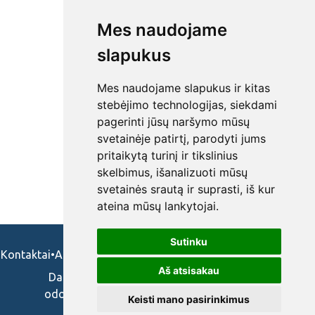
Mes naudojame
slapukus
Mes naudojame slapukus ir kitas
stebėjimo technologijas, siekdami
pagerinti jūsų naršymo mūsų
svetainėje patirtį, parodyti jums
pritaikytą turinį ir tikslinius
skelbimus, išanalizuoti mūsų
svetainės srautą ir suprasti, iš kur
ateina mūsų lankytojai.
Sutinku
Kontaktai
•
Apie mus
•
Naudojimosi taisykės
•
Privatumo politika
Aš atsisakau
Darbo skelbimai ir pasiūlymai: gydytojams,
odontologams, slaugytojams, veterinarams,
Keisti mano pasirinkimus
vaistininkams.