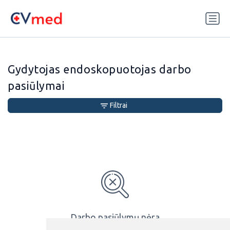
Update cookies preferences
Gydytojas endoskopuotojas darbo
pasiūlymai
Filtrai
Darbo pasiūlymų nėra