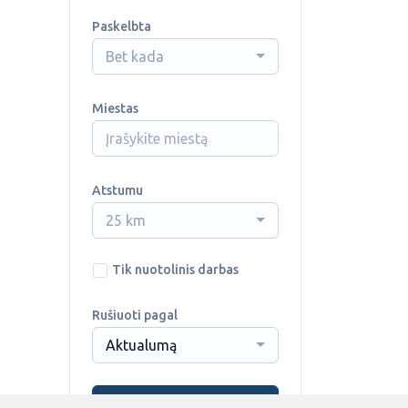
Paskelbta
Bet kada
Miestas
Atstumu
25 km
Tik nuotolinis darbas
Rušiuoti pagal
Aktualumą
Ieškoti