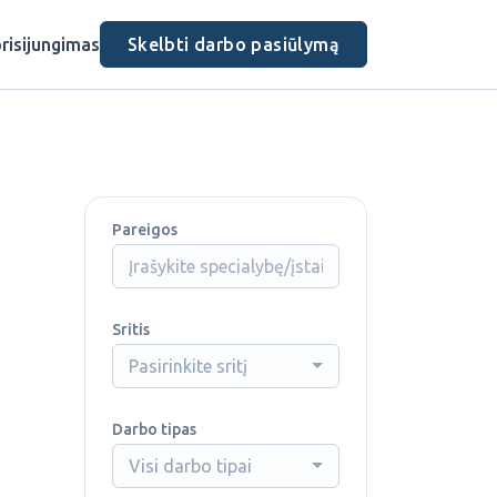
risijungimas
Skelbti darbo pasiūlymą
Pareigos
Sritis
Pasirinkite sritį
Darbo tipas
Visi darbo tipai