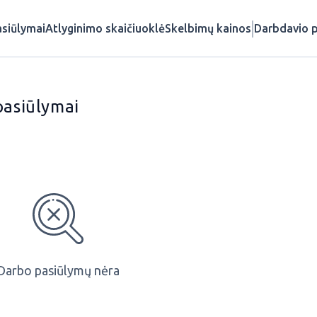
siūlymai
Atlyginimo skaičiuoklė
Skelbimų kainos
Darbdavio p
pasiūlymai
Darbo pasiūlymų nėra