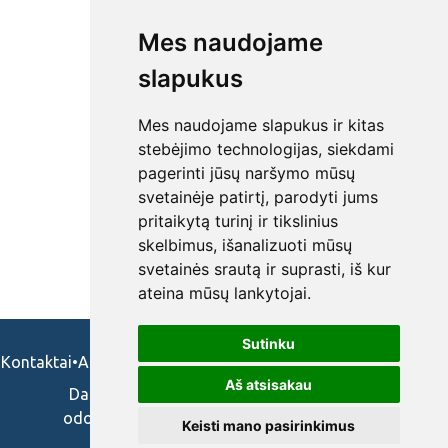
Mes naudojame
slapukus
Mes naudojame slapukus ir kitas
stebėjimo technologijas, siekdami
pagerinti jūsų naršymo mūsų
svetainėje patirtį, parodyti jums
pritaikytą turinį ir tikslinius
skelbimus, išanalizuoti mūsų
svetainės srautą ir suprasti, iš kur
ateina mūsų lankytojai.
Sutinku
Kontaktai
•
Apie mus
•
Naudojimosi taisykės
•
Privatumo politika
Aš atsisakau
Darbo skelbimai ir pasiūlymai: gydytojams,
odontologams, slaugytojams, veterinarams,
Keisti mano pasirinkimus
vaistininkams.