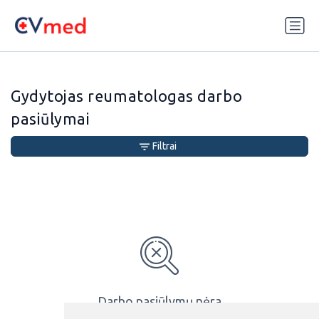
Update cookies preferences
Gydytojas reumatologas darbo
pasiūlymai
Filtrai
Darbo pasiūlymų nėra