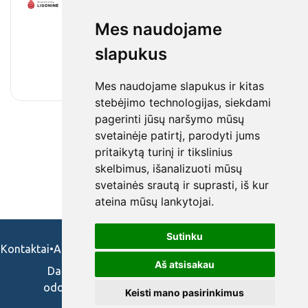
Viešoji įstaiga Druskininkų ligoninė
•
Pilnas etatas
•
Mes naudojame
druskininkai
•
€3 148 - €3 149 / mėnesinis darbo užmokestis
slapukus
(prieš mokesčius)
•
prieš 1 mėn.
Mes naudojame slapukus ir kitas
stebėjimo technologijas, siekdami
pagerinti jūsų naršymo mūsų
svetainėje patirtį, parodyti jums
pritaikytą turinį ir tikslinius
skelbimus, išanalizuoti mūsų
svetainės srautą ir suprasti, iš kur
ateina mūsų lankytojai.
Sutinku
Kontaktai
•
Apie mus
•
Naudojimosi taisykės
•
Privatumo politika
Aš atsisakau
Darbo skelbimai ir pasiūlymai: gydytojams,
odontologams, slaugytojams, veterinarams,
Keisti mano pasirinkimus
vaistininkams.