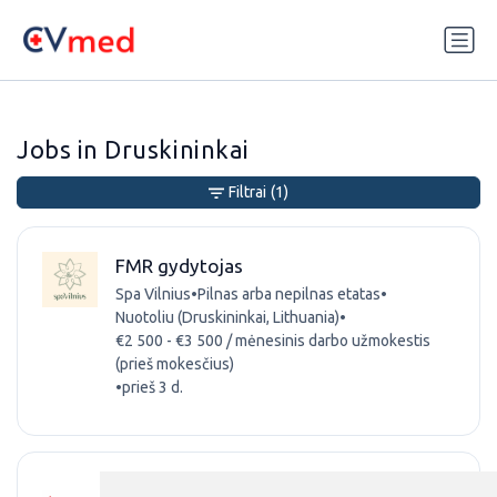
Update cookies preferences
Jobs in Druskininkai
Filtrai
(1)
FMR gydytojas
Spa Vilnius
•
Pilnas arba nepilnas etatas
•
Nuotoliu (Druskininkai, Lithuania)
•
€2 500 - €3 500 / mėnesinis darbo užmokestis
(prieš mokesčius)
•
prieš 3 d.
Medicinos biologas