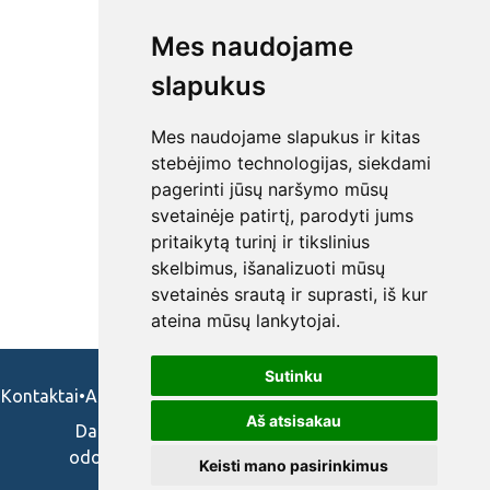
Mes naudojame
slapukus
Mes naudojame slapukus ir kitas
stebėjimo technologijas, siekdami
pagerinti jūsų naršymo mūsų
svetainėje patirtį, parodyti jums
pritaikytą turinį ir tikslinius
skelbimus, išanalizuoti mūsų
svetainės srautą ir suprasti, iš kur
ateina mūsų lankytojai.
Sutinku
Kontaktai
•
Apie mus
•
Naudojimosi taisykės
•
Privatumo politika
Aš atsisakau
Darbo skelbimai ir pasiūlymai: gydytojams,
odontologams, slaugytojams, veterinarams,
Keisti mano pasirinkimus
vaistininkams.