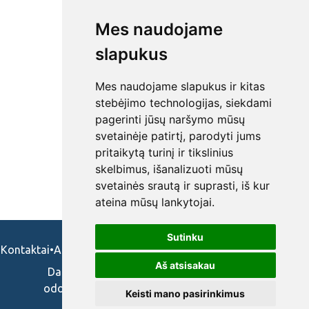
Mes naudojame
slapukus
Mes naudojame slapukus ir kitas
stebėjimo technologijas, siekdami
pagerinti jūsų naršymo mūsų
svetainėje patirtį, parodyti jums
pritaikytą turinį ir tikslinius
skelbimus, išanalizuoti mūsų
svetainės srautą ir suprasti, iš kur
ateina mūsų lankytojai.
Sutinku
Kontaktai
•
Apie mus
•
Naudojimosi taisykės
•
Privatumo politika
Aš atsisakau
Darbo skelbimai ir pasiūlymai: gydytojams,
odontologams, slaugytojams, veterinarams,
Keisti mano pasirinkimus
vaistininkams.