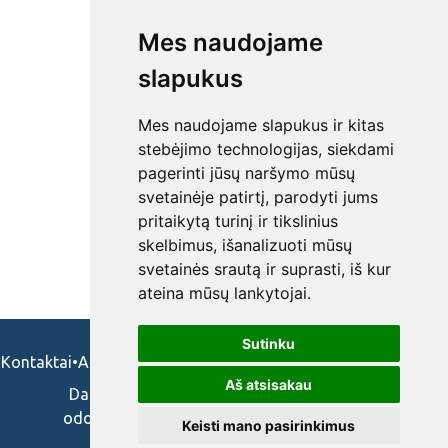
Mes naudojame
slapukus
Mes naudojame slapukus ir kitas
stebėjimo technologijas, siekdami
pagerinti jūsų naršymo mūsų
svetainėje patirtį, parodyti jums
pritaikytą turinį ir tikslinius
skelbimus, išanalizuoti mūsų
svetainės srautą ir suprasti, iš kur
ateina mūsų lankytojai.
Sutinku
Kontaktai
•
Apie mus
•
Naudojimosi taisykės
•
Privatumo politika
Aš atsisakau
Darbo skelbimai ir pasiūlymai: gydytojams,
odontologams, slaugytojams, veterinarams,
Keisti mano pasirinkimus
vaistininkams.