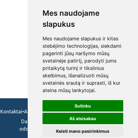
Mes naudojame
slapukus
Mes naudojame slapukus ir kitas
stebėjimo technologijas, siekdami
pagerinti jūsų naršymo mūsų
svetainėje patirtį, parodyti jums
pritaikytą turinį ir tikslinius
skelbimus, išanalizuoti mūsų
svetainės srautą ir suprasti, iš kur
ateina mūsų lankytojai.
Sutinku
Kontaktai
•
Apie mus
•
Naudojimosi taisykės
•
Privatumo politika
Aš atsisakau
Darbo skelbimai ir pasiūlymai: gydytojams,
odontologams, slaugytojams, veterinarams,
Keisti mano pasirinkimus
vaistininkams.