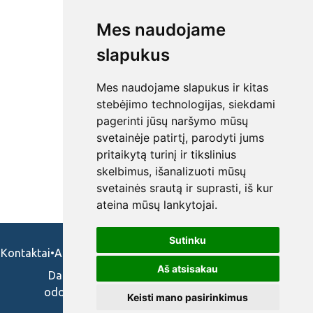
Mes naudojame
slapukus
Mes naudojame slapukus ir kitas
stebėjimo technologijas, siekdami
pagerinti jūsų naršymo mūsų
svetainėje patirtį, parodyti jums
pritaikytą turinį ir tikslinius
skelbimus, išanalizuoti mūsų
svetainės srautą ir suprasti, iš kur
ateina mūsų lankytojai.
Sutinku
Kontaktai
•
Apie mus
•
Naudojimosi taisykės
•
Privatumo politika
Aš atsisakau
Darbo skelbimai ir pasiūlymai: gydytojams,
odontologams, slaugytojams, veterinarams,
Keisti mano pasirinkimus
vaistininkams.