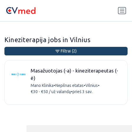
Update cookies preferences
Kineziterapija jobs in Vilnius
Filtrai
(2)
Masažuotojas (-a) - kineziterapeutas (-
ė)
Mano Klinika
•
Nepilnas etatas
•
Vilnius
•
€30 - €50 / už valandą
•
prieš 3 sav.