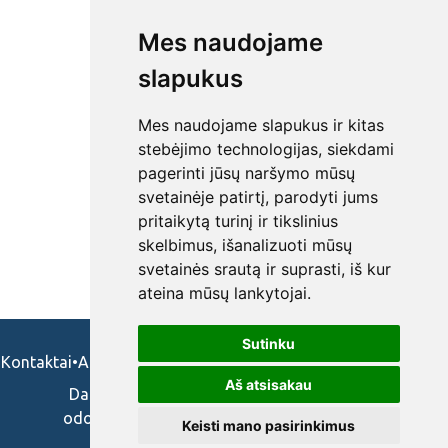
Mes naudojame
slapukus
Mes naudojame slapukus ir kitas
stebėjimo technologijas, siekdami
pagerinti jūsų naršymo mūsų
svetainėje patirtį, parodyti jums
pritaikytą turinį ir tikslinius
skelbimus, išanalizuoti mūsų
svetainės srautą ir suprasti, iš kur
ateina mūsų lankytojai.
Sutinku
Kontaktai
•
Apie mus
•
Naudojimosi taisykės
•
Privatumo politika
Aš atsisakau
Darbo skelbimai ir pasiūlymai: gydytojams,
odontologams, slaugytojams, veterinarams,
Keisti mano pasirinkimus
vaistininkams.