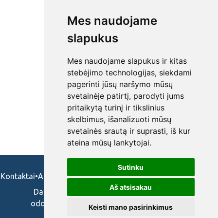
Mes naudojame
slapukus
Mes naudojame slapukus ir kitas
stebėjimo technologijas, siekdami
pagerinti jūsų naršymo mūsų
svetainėje patirtį, parodyti jums
pritaikytą turinį ir tikslinius
skelbimus, išanalizuoti mūsų
svetainės srautą ir suprasti, iš kur
ateina mūsų lankytojai.
Sutinku
Kontaktai
•
Apie mus
•
Naudojimosi taisykės
•
Privatumo politika
Aš atsisakau
Darbo skelbimai ir pasiūlymai: gydytojams,
odontologams, slaugytojams, veterinarams,
Keisti mano pasirinkimus
vaistininkams.