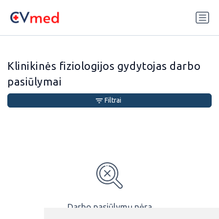
Update cookies preferences
Klinikinės fiziologijos gydytojas darbo
pasiūlymai
Filtrai
Darbo pasiūlymų nėra