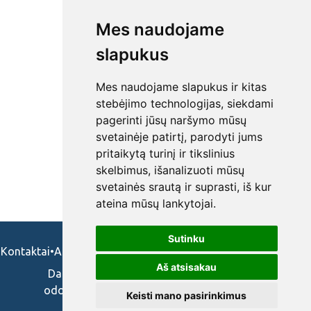
Mes naudojame
slapukus
Mes naudojame slapukus ir kitas
stebėjimo technologijas, siekdami
pagerinti jūsų naršymo mūsų
svetainėje patirtį, parodyti jums
pritaikytą turinį ir tikslinius
skelbimus, išanalizuoti mūsų
svetainės srautą ir suprasti, iš kur
ateina mūsų lankytojai.
Sutinku
Kontaktai
•
Apie mus
•
Naudojimosi taisykės
•
Privatumo politika
Aš atsisakau
Darbo skelbimai ir pasiūlymai: gydytojams,
odontologams, slaugytojams, veterinarams,
Keisti mano pasirinkimus
vaistininkams.