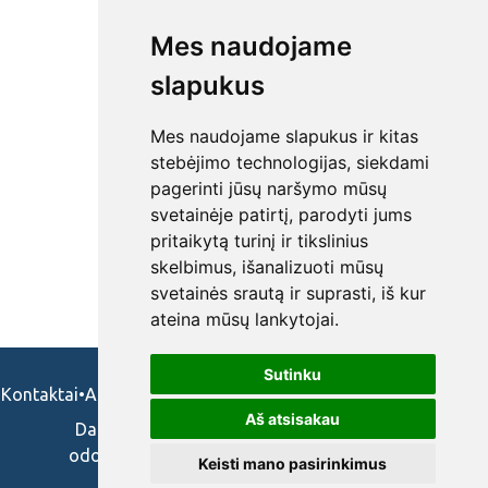
Mes naudojame
slapukus
Mes naudojame slapukus ir kitas
stebėjimo technologijas, siekdami
pagerinti jūsų naršymo mūsų
svetainėje patirtį, parodyti jums
pritaikytą turinį ir tikslinius
skelbimus, išanalizuoti mūsų
svetainės srautą ir suprasti, iš kur
ateina mūsų lankytojai.
Sutinku
Kontaktai
•
Apie mus
•
Naudojimosi taisykės
•
Privatumo politika
Aš atsisakau
Darbo skelbimai ir pasiūlymai: gydytojams,
odontologams, slaugytojams, veterinarams,
Keisti mano pasirinkimus
vaistininkams.