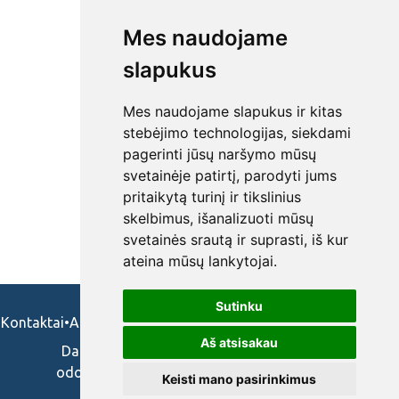
Mes naudojame
slapukus
Mes naudojame slapukus ir kitas
stebėjimo technologijas, siekdami
pagerinti jūsų naršymo mūsų
svetainėje patirtį, parodyti jums
pritaikytą turinį ir tikslinius
skelbimus, išanalizuoti mūsų
svetainės srautą ir suprasti, iš kur
ateina mūsų lankytojai.
Sutinku
Kontaktai
•
Apie mus
•
Naudojimosi taisykės
•
Privatumo politika
Aš atsisakau
Darbo skelbimai ir pasiūlymai: gydytojams,
odontologams, slaugytojams, veterinarams,
Keisti mano pasirinkimus
vaistininkams.