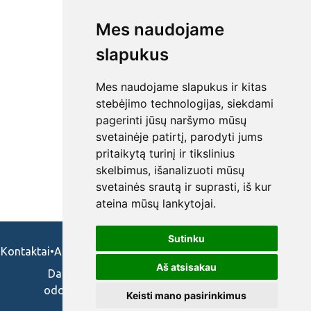
Mes naudojame
slapukus
Mes naudojame slapukus ir kitas
stebėjimo technologijas, siekdami
pagerinti jūsų naršymo mūsų
svetainėje patirtį, parodyti jums
pritaikytą turinį ir tikslinius
skelbimus, išanalizuoti mūsų
svetainės srautą ir suprasti, iš kur
ateina mūsų lankytojai.
Sutinku
Kontaktai
•
Apie mus
•
Naudojimosi taisykės
•
Privatumo politika
Aš atsisakau
Darbo skelbimai ir pasiūlymai: gydytojams,
odontologams, slaugytojams, veterinarams,
Keisti mano pasirinkimus
vaistininkams.