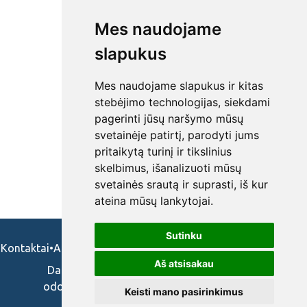
Mes naudojame
slapukus
Mes naudojame slapukus ir kitas
stebėjimo technologijas, siekdami
pagerinti jūsų naršymo mūsų
svetainėje patirtį, parodyti jums
pritaikytą turinį ir tikslinius
skelbimus, išanalizuoti mūsų
svetainės srautą ir suprasti, iš kur
ateina mūsų lankytojai.
Sutinku
Kontaktai
•
Apie mus
•
Naudojimosi taisykės
•
Privatumo politika
Aš atsisakau
Darbo skelbimai ir pasiūlymai: gydytojams,
odontologams, slaugytojams, veterinarams,
Keisti mano pasirinkimus
vaistininkams.