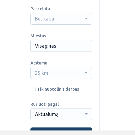
Paskelbta
Bet kada
Miestas
Atstumu
25 km
Tik nuotolinis darbas
Rušiuoti pagal
Aktualumą
Ieškoti