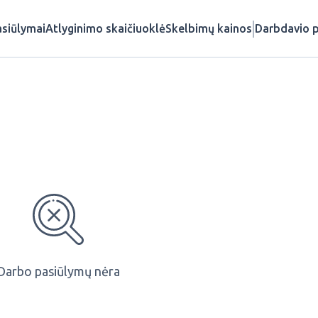
siūlymai
Atlyginimo skaičiuoklė
Skelbimų kainos
Darbdavio p
Darbo pasiūlymų nėra