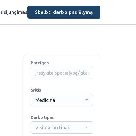
risijungimas
Skelbti darbo pasiūlymą
Pareigos
Sritis
Medicina
Darbo tipas
Visi darbo tipai