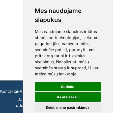
Mes naudojame
slapukus
Mes naudojame slapukus ir kitas
stebėjimo technologijas, siekdami
pagerinti jūsų naršymo mūsų
svetainėje patirtį, parodyti jums
pritaikytą turinį ir tikslinius
skelbimus, išanalizuoti mūsų
svetainės srautą ir suprasti, iš kur
ateina mūsų lankytojai.
Sutinku
Kontaktai
•
Apie mus
•
Naudojimosi taisykės
•
Privatumo politika
Aš atsisakau
Darbo skelbimai ir pasiūlymai: gydytojams,
odontologams, slaugytojams, veterinarams,
Keisti mano pasirinkimus
vaistininkams.