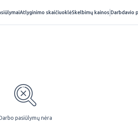
siūlymai
Atlyginimo skaičiuoklė
Skelbimų kainos
Darbdavio p
Darbo pasiūlymų nėra