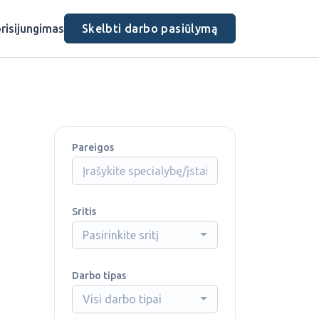
risijungimas
Skelbti darbo pasiūlymą
Pareigos
Sritis
Pasirinkite sritį
Darbo tipas
Visi darbo tipai