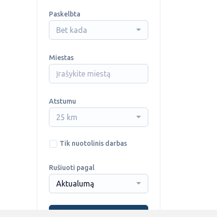
Paskelbta
Bet kada
Miestas
Atstumu
25 km
Tik nuotolinis darbas
Rušiuoti pagal
Aktualumą
Ieškoti