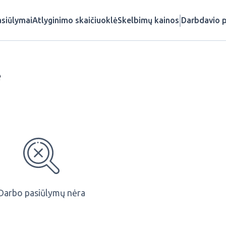
siūlymai
Atlyginimo skaičiuoklė
Skelbimų kainos
Darbdavio p
ė
Darbo pasiūlymų nėra