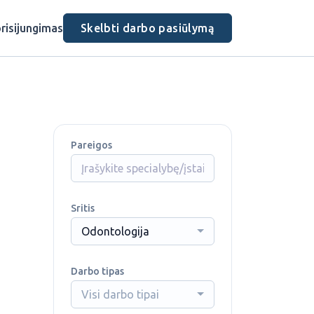
risijungimas
Skelbti darbo pasiūlymą
Pareigos
Sritis
Odontologija
Darbo tipas
Visi darbo tipai