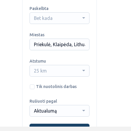
Paskelbta
Bet kada
Miestas
Atstumu
25 km
Tik nuotolinis darbas
Rušiuoti pagal
Aktualumą
Ieškoti