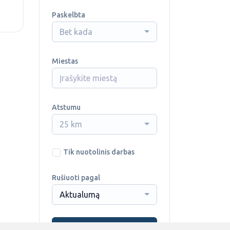
Paskelbta
Bet kada
Miestas
Atstumu
25 km
Tik nuotolinis darbas
Rušiuoti pagal
Aktualumą
Ieškoti