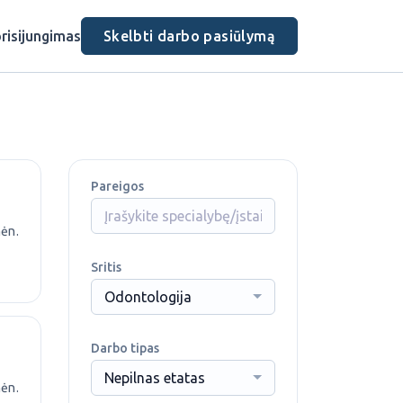
risijungimas
Skelbti darbo pasiūlymą
Pareigos
mėn.
Sritis
Odontologija
Darbo tipas
Nepilnas etatas
mėn.