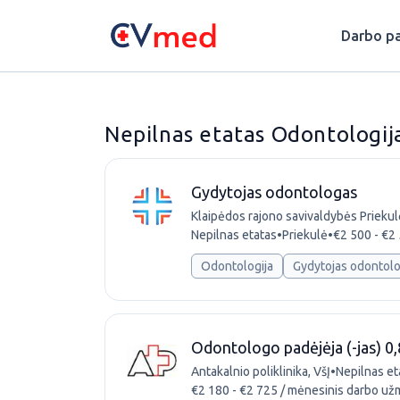
Update cookies preferences
Darbo pa
Nepilnas etatas Odontologij
Gydytojas odontologas
Klaipėdos rajono savivaldybės Priekul
Nepilnas etatas
•
Priekulė
•
€2 500 - €2
Odontologija
Gydytojas odontol
Odontologo padėjėja (-jas) 0,
Antakalnio poliklinika, VšĮ
•
Nepilnas et
€2 180 - €2 725 / mėnesinis darbo už