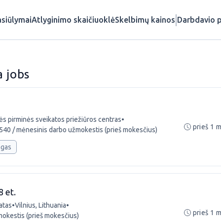
siūlymai
Atlyginimo skaičiuoklė
Skelbimų kainos
Darbdavio p
a jobs
ės pirminės sveikatos priežiūros centras
•
prieš 1 
 540 / mėnesinis darbo užmokestis (prieš mokesčius)
ogas
8 et.
atas
•
Vilnius, Lithuania
•
prieš 1 
mokestis (prieš mokesčius)