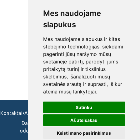
Mes naudojame
slapukus
Mes naudojame slapukus ir kitas
stebėjimo technologijas, siekdami
pagerinti jūsų naršymo mūsų
svetainėje patirtį, parodyti jums
pritaikytą turinį ir tikslinius
skelbimus, išanalizuoti mūsų
svetainės srautą ir suprasti, iš kur
ateina mūsų lankytojai.
Sutinku
Kontaktai
•
Apie mus
•
Naudojimosi taisykės
•
Privatumo politika
Aš atsisakau
Darbo skelbimai ir pasiūlymai: gydytojams,
odontologams, slaugytojams, veterinarams,
Keisti mano pasirinkimus
vaistininkams.