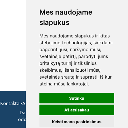
Mes naudojame
slapukus
Mes naudojame slapukus ir kitas
stebėjimo technologijas, siekdami
pagerinti jūsų naršymo mūsų
svetainėje patirtį, parodyti jums
pritaikytą turinį ir tikslinius
skelbimus, išanalizuoti mūsų
svetainės srautą ir suprasti, iš kur
ateina mūsų lankytojai.
Sutinku
Kontaktai
•
Apie mus
•
Naudojimosi taisykės
•
Privatumo politika
Aš atsisakau
Darbo skelbimai ir pasiūlymai: gydytojams,
odontologams, slaugytojams, veterinarams,
Keisti mano pasirinkimus
vaistininkams.