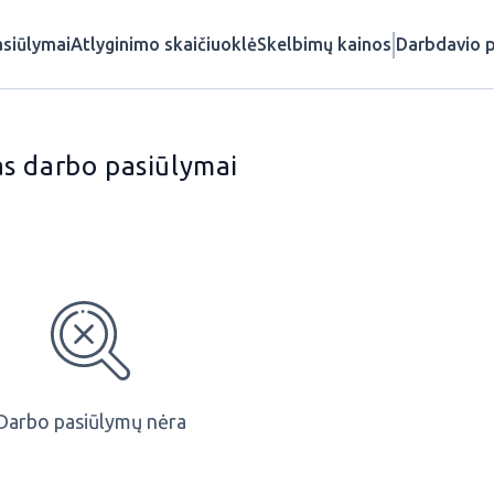
siūlymai
Atlyginimo skaičiuoklė
Skelbimų kainos
Darbdavio p
s darbo pasiūlymai
Darbo pasiūlymų nėra