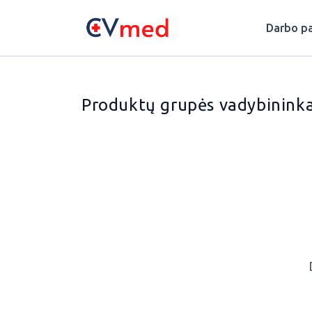
Update cookies preferences
Darbo pa
Produktų grupės vadybininka