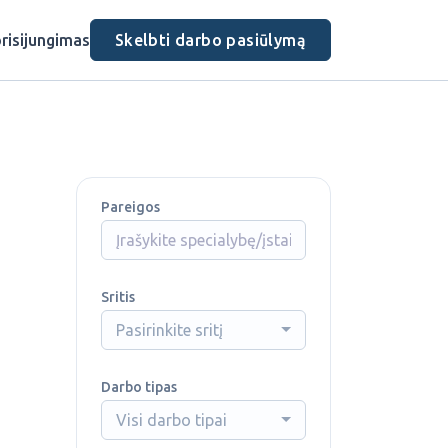
risijungimas
Skelbti darbo pasiūlymą
Pareigos
Sritis
Pasirinkite sritį
Darbo tipas
Visi darbo tipai