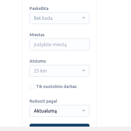
Paskelbta
Bet kada
Miestas
Atstumu
25 km
Tik nuotolinis darbas
Rušiuoti pagal
Aktualumą
Ieškoti