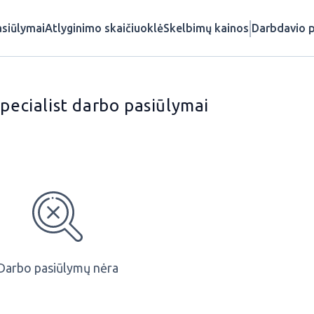
siūlymai
Atlyginimo skaičiuoklė
Skelbimų kainos
Darbdavio p
Specialist darbo pasiūlymai
Darbo pasiūlymų nėra