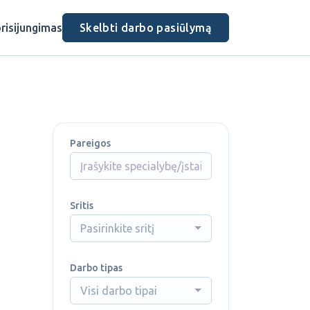
risijungimas
Skelbti darbo pasiūlymą
Pareigos
Sritis
Pasirinkite sritį
Darbo tipas
Visi darbo tipai