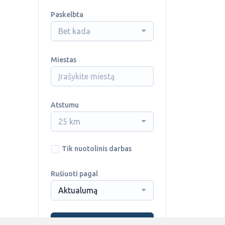
Paskelbta
Bet kada
Miestas
Atstumu
25 km
Tik nuotolinis darbas
Rušiuoti pagal
Aktualumą
Ieškoti