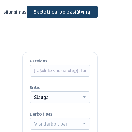
risijungimas
Skelbti darbo pasiūlymą
Pareigos
Sritis
Slauga
Darbo tipas
Visi darbo tipai