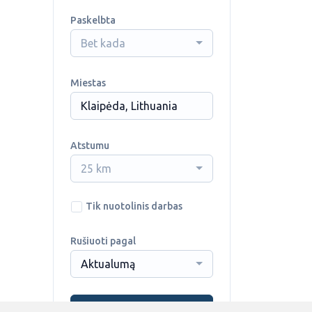
Paskelbta
Bet kada
Miestas
Atstumu
25 km
Tik nuotolinis darbas
Rušiuoti pagal
Aktualumą
Ieškoti