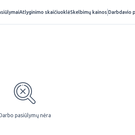
siūlymai
Atlyginimo skaičiuoklė
Skelbimų kainos
Darbdavio p
Darbo pasiūlymų nėra