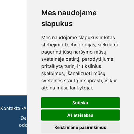
Mes naudojame
slapukus
Mes naudojame slapukus ir kitas
stebėjimo technologijas, siekdami
pagerinti jūsų naršymo mūsų
svetainėje patirtį, parodyti jums
pritaikytą turinį ir tikslinius
skelbimus, išanalizuoti mūsų
svetainės srautą ir suprasti, iš kur
ateina mūsų lankytojai.
Sutinku
Kontaktai
•
Apie mus
•
Naudojimosi taisykės
•
Privatumo politika
Aš atsisakau
Darbo skelbimai ir pasiūlymai: gydytojams,
odontologams, slaugytojams, veterinarams,
Keisti mano pasirinkimus
vaistininkams.