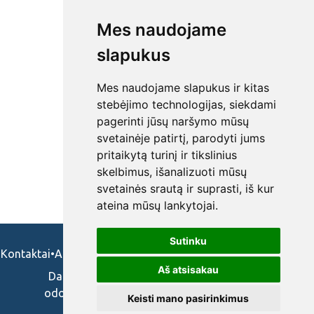
Mes naudojame
slapukus
Mes naudojame slapukus ir kitas
stebėjimo technologijas, siekdami
pagerinti jūsų naršymo mūsų
svetainėje patirtį, parodyti jums
pritaikytą turinį ir tikslinius
skelbimus, išanalizuoti mūsų
svetainės srautą ir suprasti, iš kur
ateina mūsų lankytojai.
Sutinku
Kontaktai
•
Apie mus
•
Naudojimosi taisykės
•
Privatumo politika
Aš atsisakau
Darbo skelbimai ir pasiūlymai: gydytojams,
odontologams, slaugytojams, veterinarams,
Keisti mano pasirinkimus
vaistininkams.