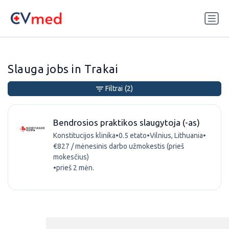
Update cookies preferences
Slauga jobs in Trakai
Filtrai
(2)
Bendrosios praktikos slaugytoja (-as)
Konstitucijos klinika
•
0.5 etato
•
Vilnius, Lithuania
•
€827 / mėnesinis darbo užmokestis (prieš
mokesčius)
•
prieš 2 mėn.