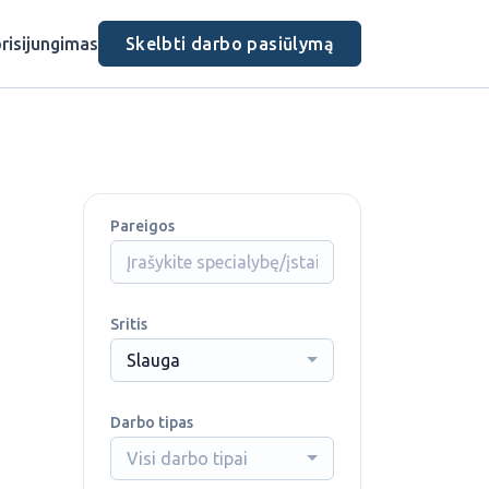
risijungimas
Skelbti darbo pasiūlymą
Pareigos
Sritis
Slauga
Darbo tipas
Visi darbo tipai