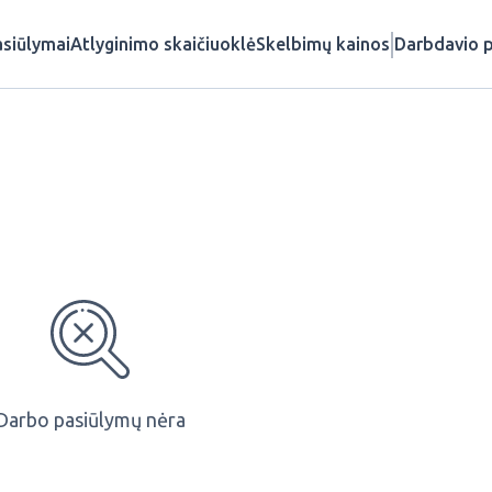
siūlymai
Atlyginimo skaičiuoklė
Skelbimų kainos
Darbdavio p
Darbo pasiūlymų nėra