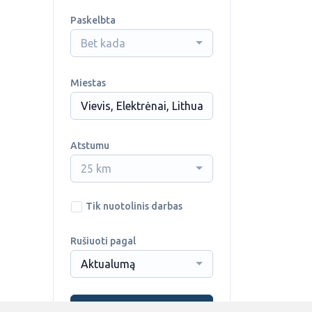
Paskelbta
Bet kada
Miestas
Atstumu
25 km
Tik nuotolinis darbas
Rušiuoti pagal
Aktualumą
Ieškoti