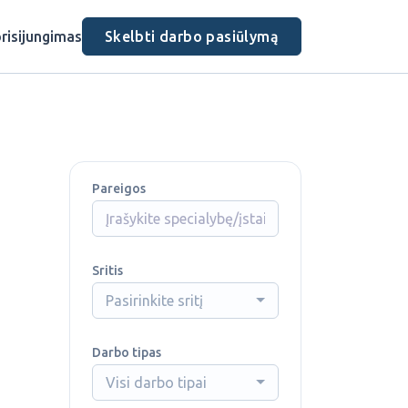
risijungimas
Skelbti darbo pasiūlymą
Pareigos
Sritis
Pasirinkite sritį
Darbo tipas
Visi darbo tipai