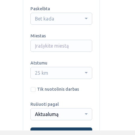
Paskelbta
Bet kada
Miestas
Atstumu
25 km
Tik nuotolinis darbas
Rušiuoti pagal
Aktualumą
Ieškoti