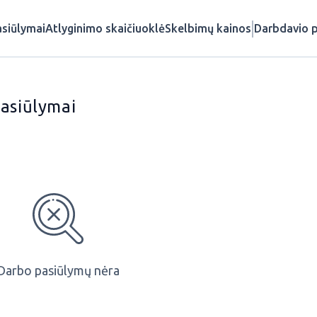
siūlymai
Atlyginimo skaičiuoklė
Skelbimų kainos
Darbdavio p
pasiūlymai
Darbo pasiūlymų nėra