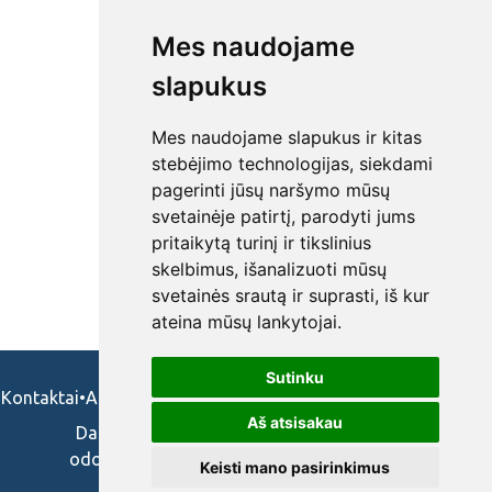
Mes naudojame
slapukus
Mes naudojame slapukus ir kitas
stebėjimo technologijas, siekdami
pagerinti jūsų naršymo mūsų
svetainėje patirtį, parodyti jums
pritaikytą turinį ir tikslinius
skelbimus, išanalizuoti mūsų
svetainės srautą ir suprasti, iš kur
ateina mūsų lankytojai.
Sutinku
Kontaktai
•
Apie mus
•
Naudojimosi taisykės
•
Privatumo politika
Aš atsisakau
Darbo skelbimai ir pasiūlymai: gydytojams,
odontologams, slaugytojams, veterinarams,
Keisti mano pasirinkimus
vaistininkams.