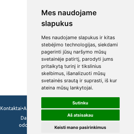
Mes naudojame
slapukus
Mes naudojame slapukus ir kitas
stebėjimo technologijas, siekdami
pagerinti jūsų naršymo mūsų
svetainėje patirtį, parodyti jums
pritaikytą turinį ir tikslinius
skelbimus, išanalizuoti mūsų
svetainės srautą ir suprasti, iš kur
ateina mūsų lankytojai.
Sutinku
Kontaktai
•
Apie mus
•
Naudojimosi taisykės
•
Privatumo politika
Aš atsisakau
Darbo skelbimai ir pasiūlymai: gydytojams,
odontologams, slaugytojams, veterinarams,
Keisti mano pasirinkimus
vaistininkams.