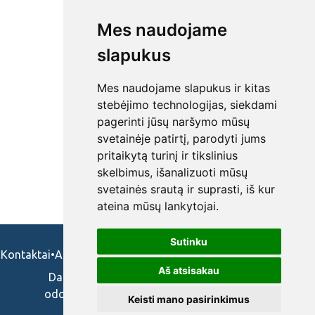
Mes naudojame
slapukus
Mes naudojame slapukus ir kitas
stebėjimo technologijas, siekdami
pagerinti jūsų naršymo mūsų
svetainėje patirtį, parodyti jums
pritaikytą turinį ir tikslinius
skelbimus, išanalizuoti mūsų
svetainės srautą ir suprasti, iš kur
ateina mūsų lankytojai.
Sutinku
Kontaktai
•
Apie mus
•
Naudojimosi taisykės
•
Privatumo politika
Aš atsisakau
Darbo skelbimai ir pasiūlymai: gydytojams,
odontologams, slaugytojams, veterinarams,
Keisti mano pasirinkimus
vaistininkams.