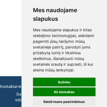
Mes naudojame
slapukus
Mes naudojame slapukus ir kitas
stebėjimo technologijas, siekdami
pagerinti jūsų naršymo mūsų
svetainėje patirtį, parodyti jums
pritaikytą turinį ir tikslinius
skelbimus, išanalizuoti mūsų
svetainės srautą ir suprasti, iš kur
ateina mūsų lankytojai.
Sutinku
Kontaktai
•
Apie mus
•
Naudojimosi taisykės
•
Privatumo politika
Aš atsisakau
Darbo skelbimai ir pasiūlymai: gydytojams,
odontologams, slaugytojams, veterinarams,
Keisti mano pasirinkimus
vaistininkams.