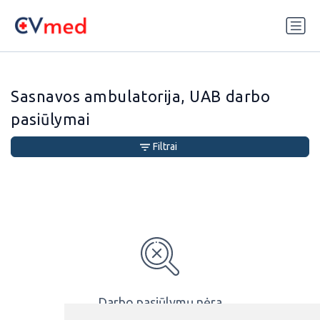
Update cookies preferences
Sasnavos ambulatorija, UAB darbo
pasiūlymai
Filtrai
Darbo pasiūlymų nėra