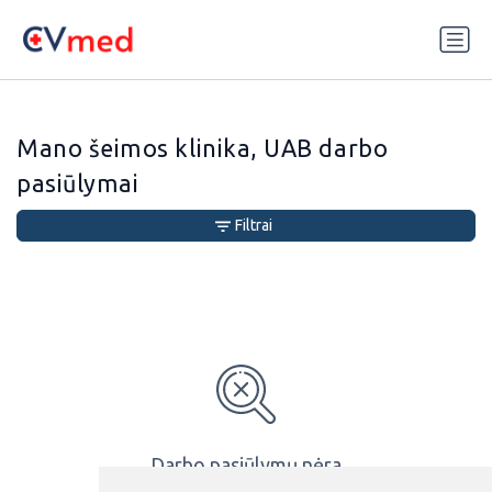
Update cookies preferences
Mano šeimos klinika, UAB darbo
pasiūlymai
Filtrai
Darbo pasiūlymų nėra