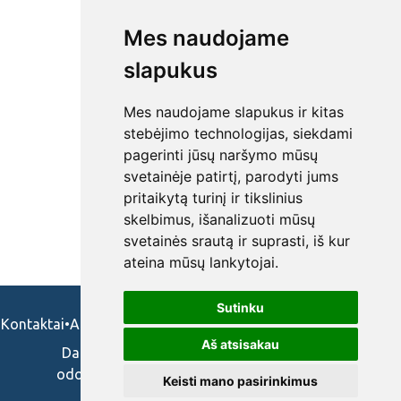
Mes naudojame
slapukus
Mes naudojame slapukus ir kitas
stebėjimo technologijas, siekdami
pagerinti jūsų naršymo mūsų
svetainėje patirtį, parodyti jums
pritaikytą turinį ir tikslinius
skelbimus, išanalizuoti mūsų
svetainės srautą ir suprasti, iš kur
ateina mūsų lankytojai.
Sutinku
Kontaktai
•
Apie mus
•
Naudojimosi taisykės
•
Privatumo politika
Aš atsisakau
Darbo skelbimai ir pasiūlymai: gydytojams,
odontologams, slaugytojams, veterinarams,
Keisti mano pasirinkimus
vaistininkams.