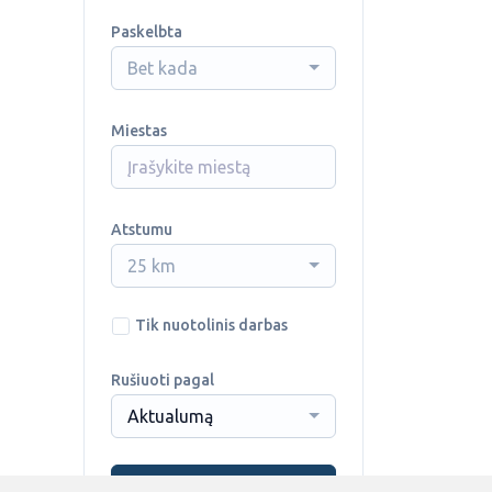
Paskelbta
Bet kada
Miestas
Atstumu
25 km
Tik nuotolinis darbas
Rušiuoti pagal
Aktualumą
Ieškoti