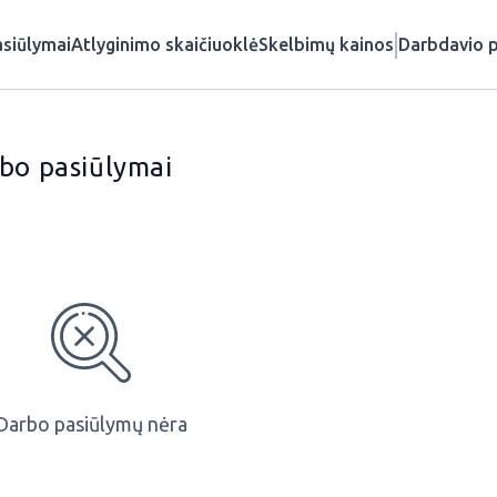
siūlymai
Atlyginimo skaičiuoklė
Skelbimų kainos
Darbdavio p
rbo pasiūlymai
Darbo pasiūlymų nėra